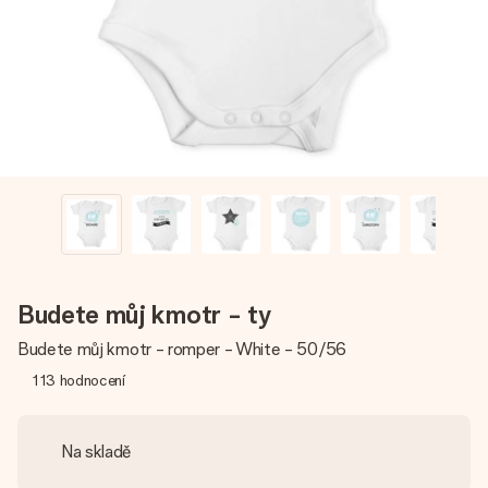
jménem, vaší fotografií nebo vzkazem, který doopravdy
zahřeje u srdce. Žádné zbytečné složitosti, jen spousta
lásky pro daný okamžik.
Budete můj kmotr - ty
Budete můj kmotr - romper - White - 50/56
113
hodnocení
Na skladě