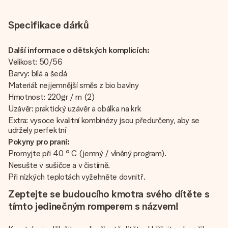
Specifikace dárků
Další informace o dětských komplicích:
Velikost: 50/56
Barvy: bílá a šedá
Materiál: nejjemnější směs z bio bavlny
Hmotnost: 220gr / m (2)
Uzávěr: praktický uzávěr a obálka na krk
Extra: vysoce kvalitní kombinézy jsou předurčeny, aby se
udržely perfektní
Pokyny pro praní:
Promyjte při 40 ° C (jemný / vlněný program).
Nesušte v sušičce a v čistírně.
Při nízkých teplotách vyžehněte dovnitř.
Zeptejte se budoucího kmotra svého dítěte s
tímto jedinečným romperem s názvem!