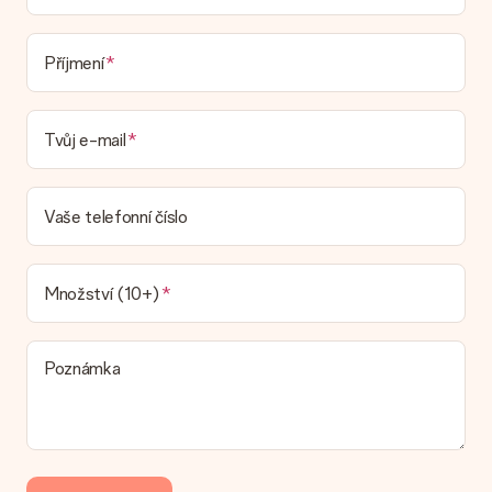
že může být zaslán přímo příjemci.
Dodací lhůta, možnosti dodání a náklady na
Příjmení
doručení
Mohu si vybrat datum dodání?
Tvůj e-mail
Není možné zvolit konkrétní datum dodání.
Jaká je dodací lhůta a kdy dostávám dárek?
Dodací lhůtu naleznete na stránce produktu. Můžete věřit, že
Vaše telefonní číslo
náš dopravce vám dodá váš dárek.
Jaké možnosti doručení si mohu vybrat?
V současné době není možné zvolit možnost doručení. Dárek,
Množství (10+)
který chcete objednat, je buď odeslán jako balíček nebo jako
doručování poštovní schránky. Chcete vědět, na kterou
možnost spadá vaše objednávka? Kontaktujte prosím náš
Poznámka
zákaznický servis.
Platba
Jak mohu zaplatit objednávku?
Nabízíme následující způsoby platby: iDeal, Paypal, kreditní
kartu, fakturu přes Klarna nebo ruční převod. V případě ručního