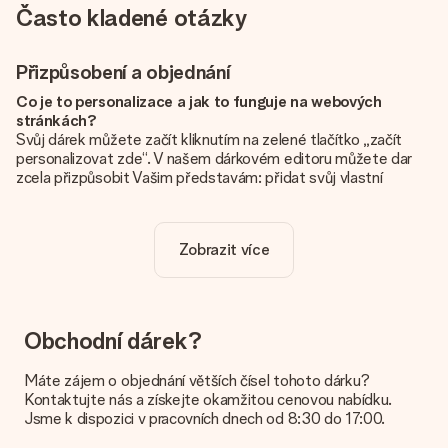
Často kladené otázky
Přizpůsobení a objednání
Co je to personalizace a jak to funguje na webových
stránkách?
Svůj dárek můžete začít kliknutím na zelené tlačítko „začít
personalizovat zde“. V našem dárkovém editoru můžete dar
zcela přizpůsobit Vašim představám: přidat svůj vlastní
obrázek a / nebo text. Pokud chcete, můžete se také
rozhodnout pro skvělý design, aby byl váš dárek opravdu
jedinečný.
Zobrazit více
Je personalizace zahrnuta v ceně?
Cena uvedená na webových stránkách zahrnuje personalizaci
vašeho daru. Pěkné a jasné!
Obchodní dárek?
Jak zjistím, zda má moje fotografie správnou kvalitu?
Chceme se ujistit, že jste se svým dárkem naprosto
Máte zájem o objednání větších čísel tohoto dárku?
spokojeni. Proto je důležité používat vysoce kvalitní
Kontaktujte nás a získejte okamžitou cenovou nabídku.
fotografie. Pokud si nejste jisti kvalitou snímku, kontaktujte
Jsme k dispozici v pracovních dnech od 8:30 do 17:00.
náš zákaznický servis a přiložte fotografii spolu s dárkem,
který máte zájem objednat. Ti pak mohou kvalitu zkontrolovat