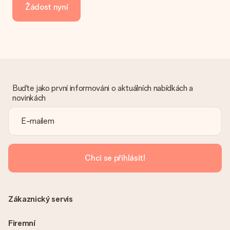
Žádost nyní
převodu platby prosím vezměte v úvahu dodací lhůtu 3 dny
navíc.
Dostal dar
Co když ten dar není zcela podle mých představ?
Litujeme, že váš dar není podle vašich představ. Obraťte se
prosím na náš zákaznický servis, který vám rád pomůže najít
vhodné řešení.
Buďte jako první informováni o aktuálních nabídkách a
novinkách
Je faktura odeslána spolu s objednávkou?
S objednávkou není odeslána žádná faktura. Fakturu obdržíte
vždy v potvrzovacím e-mailu a vždy ji najdete ve svém účtu
MySurprise. To znamená, že můžete dar doručit přímo
příjemci, což je opravdovým překvapením!
Chci se přihlásit!
Zákaznický servis
Firemní