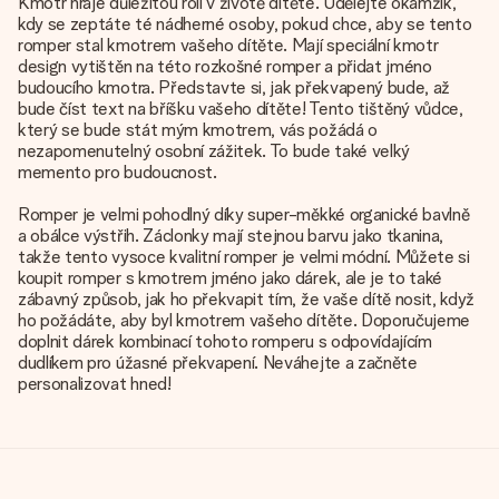
Kmotr hraje důležitou roli v životě dítěte. Udělejte okamžik,
kdy se zeptáte té nádherné osoby, pokud chce, aby se tento
romper stal kmotrem vašeho dítěte. Mají speciální kmotr
design vytištěn na této rozkošné romper a přidat jméno
budoucího kmotra. Představte si, jak překvapený bude, až
bude číst text na bříšku vašeho dítěte! Tento tištěný vůdce,
který se bude stát mým kmotrem, vás požádá o
nezapomenutelný osobní zážitek. To bude také velký
memento pro budoucnost.
Romper je velmi pohodlný díky super-měkké organické bavlně
a obálce výstřih. Záclonky mají stejnou barvu jako tkanina,
takže tento vysoce kvalitní romper je velmi módní. Můžete si
koupit romper s kmotrem jméno jako dárek, ale je to také
zábavný způsob, jak ho překvapit tím, že vaše dítě nosit, když
ho požádáte, aby byl kmotrem vašeho dítěte. Doporučujeme
doplnit dárek kombinací tohoto romperu s odpovídajícím
dudlíkem pro úžasné překvapení. Neváhejte a začněte
personalizovat hned!