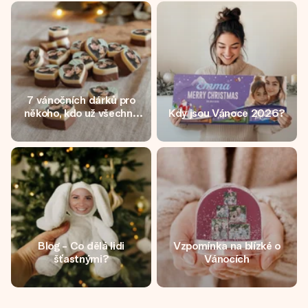
jménem, vaší fotografií nebo vzkazem, který doopravdy
zahřeje u srdce. Žádné zbytečné složitosti, jen spousta
lásky pro daný okamžik.
7 vánočních dárků pro
někoho, kdo už všechno
Kdy jsou Vánoce 2026?
má - Blog
Blog - Co dělá lidi
Vzpomínka na blízké o
šťastnými?
Vánocích