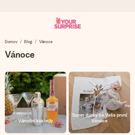
Objednejte dnes, odešleme do 1 prac. dne
Domov
Blog
Vánoce
Váš dárek vytvoříme s láskou a bleskově odešleme –
abyste ho mohli darovat právě v tu správnou chvíli, kdy na
Vánoce
tom nejvíc záleží.
4,8 (na základě +15 000 recenzí)
Naše dárky inspirují. Zákazníci nás na Google Reviews
hodnotí známkou 4,8.
Super dárky na Vaše první
Vánoční koktejly
Vánoce
Přáníčko zdarma
Vytvořte něco jedinečného během několika kroků – s jejím