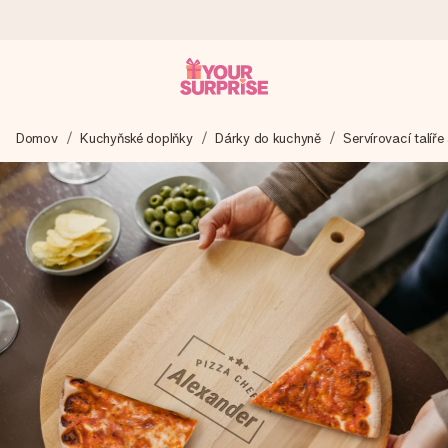
Objednejte dnes, odešleme do 1 prac. dne
Domov
Kuchyňské doplňky
Dárky do kuchyně
Servírovací talíře
Váš dárek vytvoříme s láskou a bleskově odešleme –
abyste ho mohli darovat právě v tu správnou chvíli, kdy na
tom nejvíc záleží.
4,8 (na základě +15 000 recenzí)
Naše dárky inspirují. Zákazníci nás na Google Reviews
hodnotí známkou 4,8.
Přáníčko zdarma
Vytvořte něco jedinečného během několika kroků – s jejím