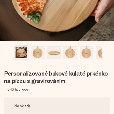
jménem, vaší fotografií nebo vzkazem, který doopravdy
zahřeje u srdce. Žádné zbytečné složitosti, jen spousta
lásky pro daný okamžik.
Personalizované bukové kulaté prkénko
na pizzu s gravírováním
643
hodnocení
Na skladě