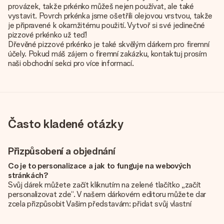
provázek, takže prkénko můžeš nejen používat, ale také
vystavit. Povrch prkénka jsme ošetřili olejovou vrstvou, takže
je připravené k okamžitému použití. Vytvoř si své jedinečné
pizzové prkénko už teď!
Dřevěné pizzové prkénko je také skvělým dárkem pro firemní
účely. Pokud máš zájem o firemní zakázku, kontaktuj prosím
naši obchodní sekci pro více informací.
Často kladené otázky
Přizpůsobení a objednání
Co je to personalizace a jak to funguje na webových
stránkách?
Svůj dárek můžete začít kliknutím na zelené tlačítko „začít
personalizovat zde“. V našem dárkovém editoru můžete dar
zcela přizpůsobit Vašim představám: přidat svůj vlastní
obrázek a / nebo text. Pokud chcete, můžete se také
rozhodnout pro skvělý design, aby byl váš dárek opravdu