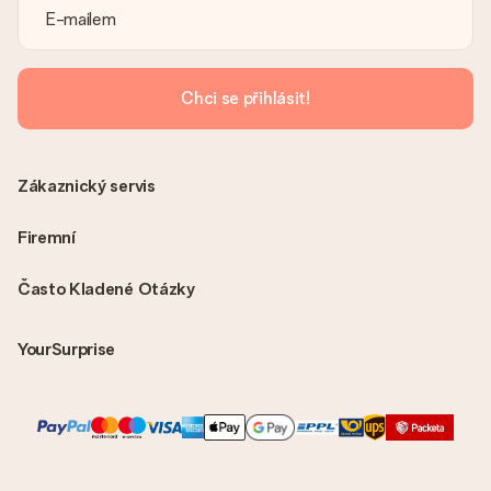
S objednávkou není odeslána žádná faktura. Fakturu obdržíte
vždy v potvrzovacím e-mailu a vždy ji najdete ve svém účtu
MySurprise. To znamená, že můžete dar doručit přímo
příjemci, což je opravdovým překvapením!
Chci se přihlásit!
Zákaznický servis
Firemní
Často Kladené Otázky
YourSurprise