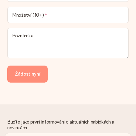
Jaké možnosti doručení si mohu vybrat?
V současné době není možné zvolit možnost doručení. Dárek,
Množství (10+)
který chcete objednat, je buď odeslán jako balíček nebo jako
doručování poštovní schránky. Chcete vědět, na kterou
možnost spadá vaše objednávka? Kontaktujte prosím náš
Poznámka
zákaznický servis.
Platba
Jak mohu zaplatit objednávku?
Nabízíme následující způsoby platby: iDeal, Paypal, kreditní
kartu, fakturu přes Klarna nebo ruční převod. V případě ručního
Žádost nyní
převodu platby prosím vezměte v úvahu dodací lhůtu 3 dny
navíc.
Dostal dar
Co když ten dar není zcela podle mých představ?
Litujeme, že váš dar není podle vašich představ. Obraťte se
prosím na náš zákaznický servis, který vám rád pomůže najít
vhodné řešení.
Buďte jako první informováni o aktuálních nabídkách a
novinkách
Je faktura odeslána spolu s objednávkou?