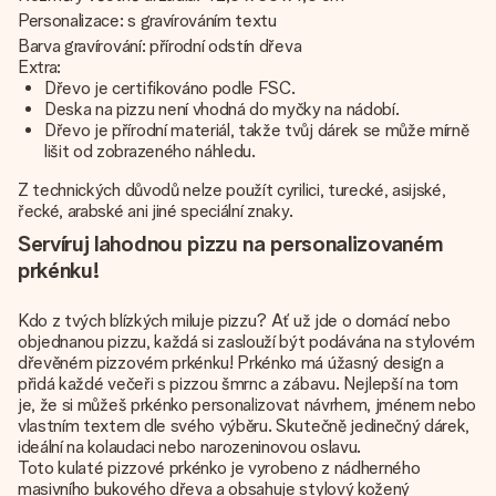
Personalizace: s gravírováním textu
Barva gravírování: přírodní odstín dřeva
Extra:
Dřevo je certifikováno podle FSC.
Deska na pizzu není vhodná do myčky na nádobí.
Dřevo je přírodní materiál, takže tvůj dárek se může mírně
lišit od zobrazeného náhledu.
Z technických důvodů nelze použít cyrilici, turecké, asijské,
řecké, arabské ani jiné speciální znaky.
Servíruj lahodnou pizzu na personalizovaném
prkénku!
Kdo z tvých blízkých miluje pizzu? Ať už jde o domácí nebo
objednanou pizzu, každá si zaslouží být podávána na stylovém
dřevěném pizzovém prkénku! Prkénko má úžasný design a
přidá každé večeři s pizzou šmrnc a zábavu. Nejlepší na tom
je, že si můžeš prkénko personalizovat návrhem, jménem nebo
vlastním textem dle svého výběru. Skutečně jedinečný dárek,
ideální na kolaudaci nebo narozeninovou oslavu.
Toto kulaté pizzové prkénko je vyrobeno z nádherného
masivního bukového dřeva a obsahuje stylový kožený