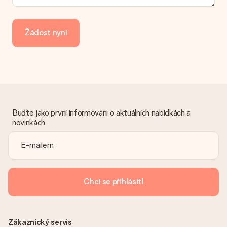
Jak mohu zaplatit objednávku?
Nabízíme následující způsoby platby: iDeal, Paypal, kreditní
kartu, fakturu přes Klarna nebo ruční převod. V případě ručního
Žádost nyní
převodu platby prosím vezměte v úvahu dodací lhůtu 3 dny
navíc.
Dostal dar
Co když ten dar není zcela podle mých představ?
Litujeme, že váš dar není podle vašich představ. Obraťte se
prosím na náš zákaznický servis, který vám rád pomůže najít
vhodné řešení.
Buďte jako první informováni o aktuálních nabídkách a
novinkách
Je faktura odeslána spolu s objednávkou?
S objednávkou není odeslána žádná faktura. Fakturu obdržíte
vždy v potvrzovacím e-mailu a vždy ji najdete ve svém účtu
MySurprise. To znamená, že můžete dar doručit přímo
příjemci, což je opravdovým překvapením!
Chci se přihlásit!
Zákaznický servis