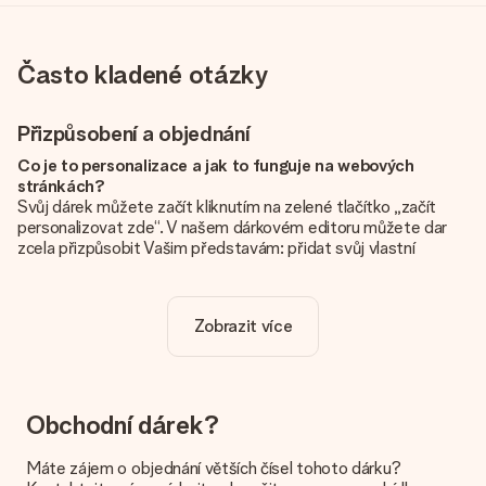
Často kladené otázky
Přizpůsobení a objednání
Co je to personalizace a jak to funguje na webových
stránkách?
Svůj dárek můžete začít kliknutím na zelené tlačítko „začít
personalizovat zde“. V našem dárkovém editoru můžete dar
zcela přizpůsobit Vašim představám: přidat svůj vlastní
obrázek a / nebo text. Pokud chcete, můžete se také
rozhodnout pro skvělý design, aby byl váš dárek opravdu
jedinečný.
Zobrazit více
Je personalizace zahrnuta v ceně?
Cena uvedená na webových stránkách zahrnuje personalizaci
vašeho daru. Pěkné a jasné!
Obchodní dárek?
Jak zjistím, zda má moje fotografie správnou kvalitu?
Chceme se ujistit, že jste se svým dárkem naprosto
Máte zájem o objednání větších čísel tohoto dárku?
spokojeni. Proto je důležité používat vysoce kvalitní