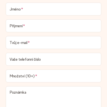
která by zabalila váš dárek. Dárky dodáváme ve slavnostním
balení. To znamená, že váš dar je připraven být doručen nebo
Jméno
že může být zaslán přímo příjemci.
Dodací lhůta, možnosti dodání a náklady na
Příjmení
doručení
Mohu si vybrat datum dodání?
Tvůj e-mail
Není možné zvolit konkrétní datum dodání.
Jaká je dodací lhůta a kdy dostávám dárek?
Dodací lhůtu naleznete na stránce produktu. Můžete věřit, že
Vaše telefonní číslo
náš dopravce vám dodá váš dárek.
Jaké možnosti doručení si mohu vybrat?
V současné době není možné zvolit možnost doručení. Dárek,
Množství (10+)
který chcete objednat, je buď odeslán jako balíček nebo jako
doručování poštovní schránky. Chcete vědět, na kterou
možnost spadá vaše objednávka? Kontaktujte prosím náš
Poznámka
zákaznický servis.
Platba