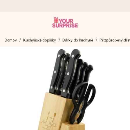
Objednejte dnes, odešleme do 1 prac. dne
Domov
Kuchyňské doplňky
Dárky do kuchyně
Přizpůsobený dře
Váš dárek vytvoříme s láskou a bleskově odešleme –
abyste ho mohli darovat právě v tu správnou chvíli, kdy na
tom nejvíc záleží.
4,8 (na základě +15 000 recenzí)
Naše dárky inspirují. Zákazníci nás na Google Reviews
hodnotí známkou 4,8.
Přáníčko zdarma
Vytvořte něco jedinečného během několika kroků – s jejím