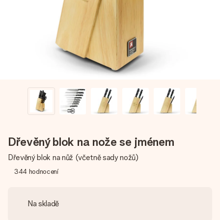
jménem, vaší fotografií nebo vzkazem, který doopravdy
zahřeje u srdce. Žádné zbytečné složitosti, jen spousta
lásky pro daný okamžik.
Dřevěný blok na nože se jménem
Dřevěný blok na nůž (včetně sady nožů)
344
hodnocení
Na skladě