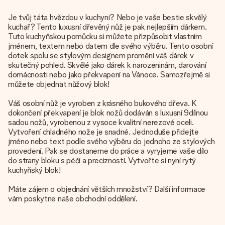
Je tvůj táta hvězdou v kuchyni? Nebo je vaše bestie skvělý
kuchař? Tento luxusní dřevěný nůž je pak nejlepším dárkem.
Tuto kuchyňskou pomůcku si můžete přizpůsobit vlastním
jménem, textem nebo datem dle svého výběru. Tento osobní
dotek spolu se stylovým designem promění váš dárek v
skutečný pohled. Skvělé jako dárek k narozeninám, darování
domácnosti nebo jako překvapení na Vánoce. Samozřejmě si
můžete objednat nůžový blok!
Váš osobní nůž je vyroben z krásného bukového dřeva. K
dokončení překvapení je blok nožů dodáván s luxusní 9dílnou
sadou nožů, vyrobenou z vysoce kvalitní nerezové oceli.
Vytvoření chladného nože je snadné. Jednoduše přidejte
jméno nebo text podle svého výběru do jednoho ze stylových
provedení. Pak se dostaneme do práce a vyryjeme vaše dílo
do strany bloku s péčí a precizností. Vytvořte si nyní rytý
kuchyňský blok!
Máte zájem o objednání větších množství? Další informace
vám poskytne naše obchodní oddělení.