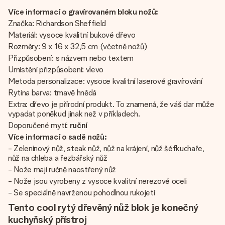
Více informací o gravírovaném bloku nožů:
Značka: Richardson Sheffield
Materiál: vysoce kvalitní bukové dřevo
Rozměry: 9 x 16 x 32,5 cm (včetně nožů)
Přizpůsobení: s názvem nebo textem
Umístění přizpůsobení: vlevo
Metoda personalizace: vysoce kvalitní laserové gravírování
Rytina barva: tmavě hnědá
Extra: dřevo je přírodní produkt. To znamená, že váš dar může
vypadat poněkud jinak než v příkladech.
Doporučené mytí:
ruční
Více informací o sadě nožů:
- Zeleninový nůž, steak nůž, nůž na krájení, nůž šéfkuchaře,
nůž na chleba a řezbářský nůž
- Nože mají ručně naostřený nůž
- Nože jsou vyrobeny z vysoce kvalitní nerezové oceli
- Se speciálně navrženou pohodlnou rukojetí
Tento cool rytý dřevěný nůž blok je konečný
kuchyňský přístroj