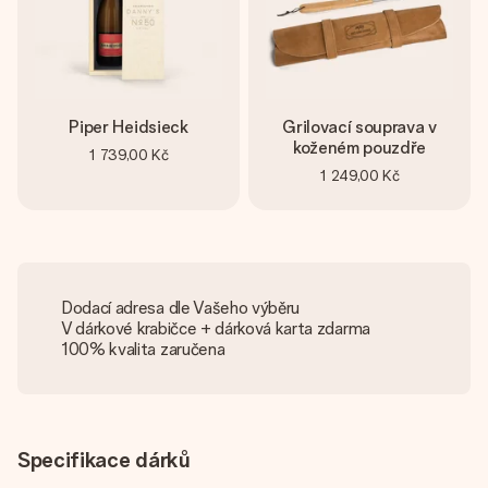
Piper Heidsieck
Grilovací souprava v
koženém pouzdře
1 739,00 Kč
1 249,00 Kč
Dodací adresa dle Vašeho výběru
V dárkové krabičce + dárková karta zdarma
100% kvalita zaručena
Specifikace dárků